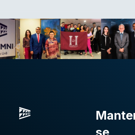
Mante
se