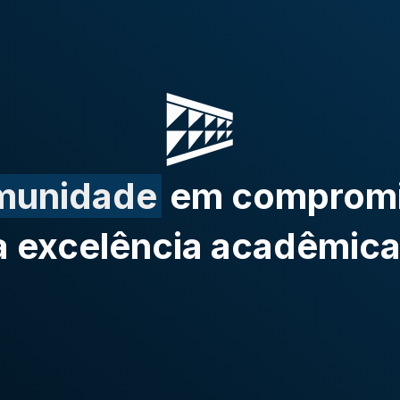
munidade
em compromi
a excelência acadêmica