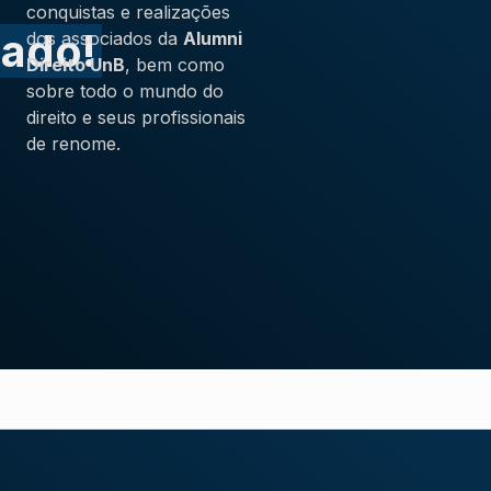
conquistas e realizações
zado!
dos associados da
Alumni
Direito UnB
, bem como
sobre todo o mundo do
direito e seus profissionais
de renome.