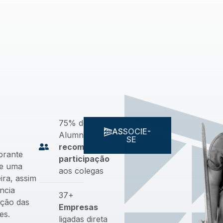
75% de
ASSOCIE-
Alumni
SE
recomendam
brante
participação
de uma
aos colegas
ira, assim
ncia
37+
ação das
Empresas
es.
ligadas direta