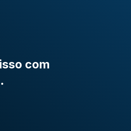
sso com
.