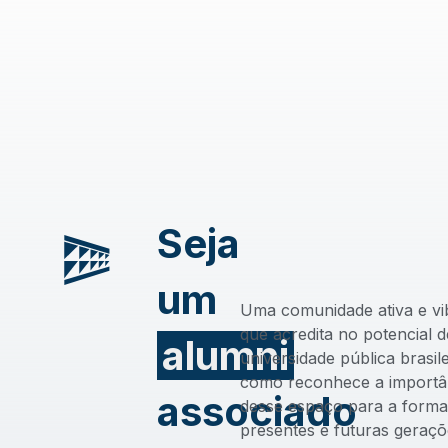
Seja
um
Uma comunidade ativa e vi
que acredita no potencial 
alumni
universidade pública brasile
como reconhece a importâ
associado
desse espaço para a form
presentes e futuras geraçõ